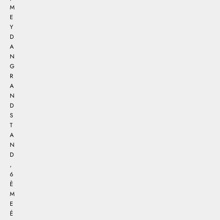
M
E
Y
D
A
N
G
R
A
N
D
S
T
A
N
D
,
6
È
M
E
É