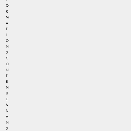
O
R
M
A
T
I
O
N
S
C
O
N
T
E
N
U
E
S
D
A
N
S