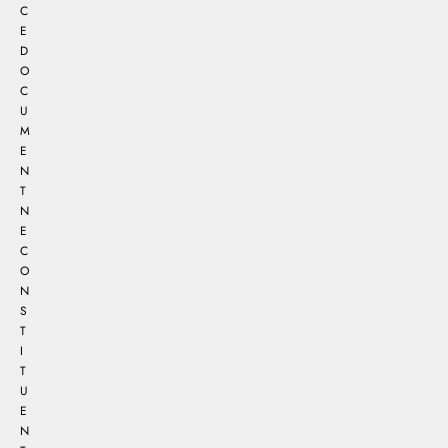
C
E
D
O
C
U
M
E
N
T
N
E
C
O
N
S
T
I
T
U
E
N