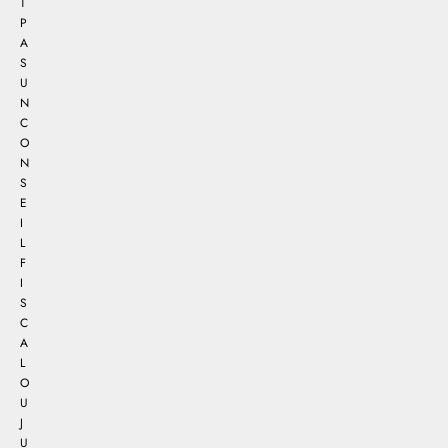
T
P
A
S
U
N
C
O
N
S
E
I
L
F
I
S
C
A
L
O
U
J
U