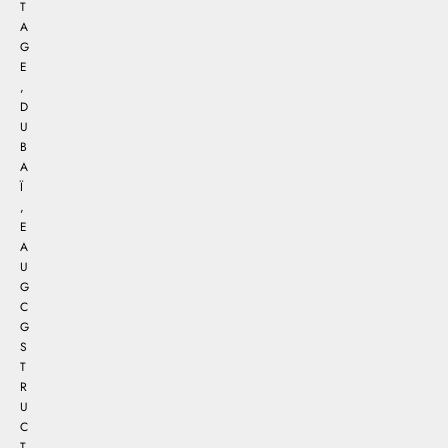
T
A
G
E
,
D
U
B
A
Ï
,
E
A
U
G
C
G
S
T
R
U
C
T