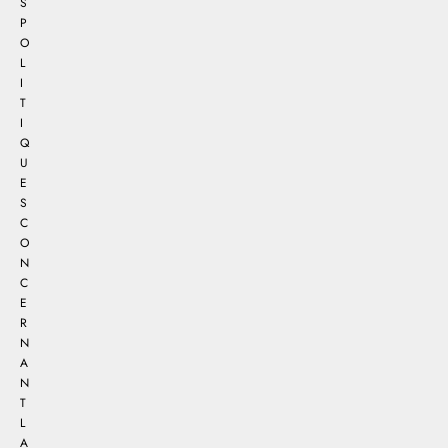
S
P
O
L
I
T
I
Q
U
E
S
C
O
N
C
E
R
N
A
N
T
L
A