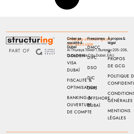
Créer sa
Freezones
À propos &
info@gcg-structuring.com
société à
légal
+971 443 3 4938
Dubaï
DMCC
PART OF
Al Thuraya Tower 1, Bureaux 205–206,
À
Dubai Media City, Dubaï, EAU
GOLDEN
DIFC
PROPOS
VISA
DE GCG
DSO
DUBAÏ
POLITIQUE 
DIC
FISCALITÉ &
CONFIDENTI
OPTIMISATION
DMC
CONDITION
BANKING &
OFFSHORE
GÉNÉRALES
OUVERTURE
DUBAÏ
MENTIONS
DE COMPTE
LÉGALES