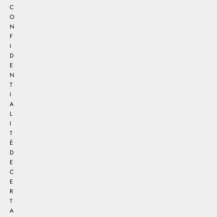
C
O
N
F
I
D
E
N
T
I
A
L
I
T
É
D
E
C
E
R
T
A