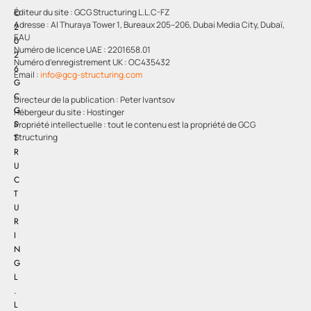
Éditeur du site : GCG Structuring L.L.C-FZ
©
Adresse : Al Thuraya Tower 1, Bureaux 205–206, Dubai Media City, Dubaï,
2
EAU
0
Numéro de licence UAE : 2201658.01
2
Numéro d’enregistrement UK : OC435432
6
Email :
info@gcg-structuring.com
G
C
Directeur de la publication : Peter Ivantsov
G
Hébergeur du site : Hostinger
S
Propriété intellectuelle : tout le contenu est la propriété de GCG
Structuring
T
R
U
C
T
U
R
I
N
G
L
.
L